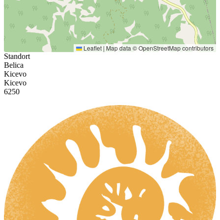
Leaflet
|
Map data ©
OpenStreetMap
contributors
Standort
Belica
Kicevo
Kicevo
6250