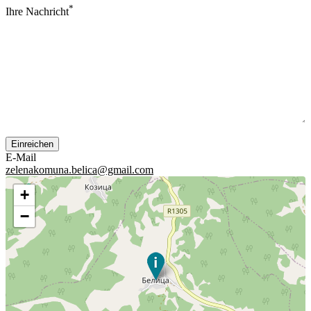
*
Ihre Nachricht
E-Mail
zelenakomuna.belica@gmail.com
+
−