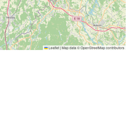
Leaflet
|
Map data ©
OpenStreetMap
contributors