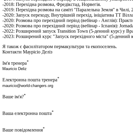
-2018: Перехідна розмова, Фредікстад, Норвегія.
-2019: Перехідна розмова на саміті "Паралельна Земля" в Чилі, 
-2020: Запуск переходу, Внутрішній перехід, ініціатива ТТ Вілл
-2020: Розмова про перехідний період (вебінар - Англія): Практ
-2020: Розмова про перехідний період (вебінар - Іспанія): Jornad
-2022: Розширений запуск Transition Town (5-денний курс) у Вра
-2023: Розширений курс "Запуск перехідного міста" (5-денний ку
Я також є фасилітатором пермакультури та екопоселень.
Контакти Маурісіо Деліз
*
Ім'я тренера
*
Електронна пошта тренера
*
Ваше ім'я?
*
Ваша електронна пошта
*
Ваше повідомлення