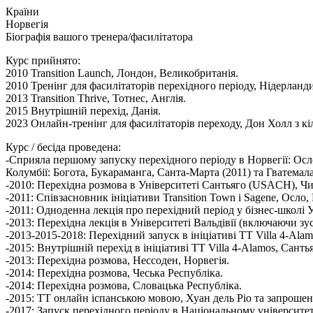
Країни
Норвегія
Біографія вашого тренера/фасилітатора
Курс прийнято:
2010 Transition Launch, Лондон, Великобританія.
2010 Тренінг для фасилітаторів перехідного періоду, Нідерланди
2013 Transition Thrive, Тотнес, Англія.
2015 Внутрішній перехід, Данія.
2023 Онлайн-тренінг для фасилітаторів переходу, Дон Холл з к
Курс / бесіда проведена:
-Сприяла першому запуску перехідного періоду в Норвегії: Осло т
Колумбії: Богота, Букараманга, Санта-Марта (2011) та Гватемала
-2010: Перехідна розмова в Університеті Сантьяго (USACH), Чи
-2011: Співзасновник ініціативи Transition Town i Sagene, Осло,
-2011: Одноденна лекція про перехідний період у бізнес-школі 
-2013: Перехідна лекція в Університеті Вальдівії (включаючи з
-2013-2015-2018: Перехідний запуск в ініціативі TT Villa 4-Alam
-2015: Внутрішній перехід в ініціативі TT Villa 4-Alamos, Сантья
-2013: Перехідна розмова, Нессоден, Норвегія.
-2014: Перехідна розмова, Чеська Республіка.
-2014: Перехідна розмова, Словацька Республіка.
-2015: ТТ онлайн іспанською мовою, Хуан дель Ріо та запрошени
-2017: Запуск перехідного періоду в Національному університет