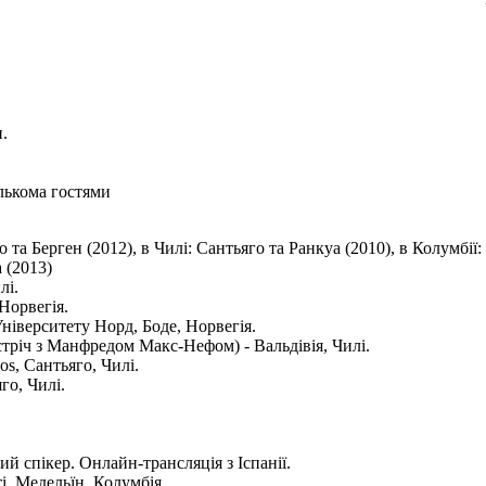
.
ількома гостями
а Берген (2012), в Чилі: Сантьяго та Ранкуа (2010), в Колумбії: 
 (2013)
лі.
 Норвегія.
Університету Норд, Боде, Норвегія.
устріч з Манфредом Макс-Нефом) - Вальдівія, Чилі.
os, Сантьяго, Чилі.
го, Чилі.
й спікер. Онлайн-трансляція з Іспанії.
і, Медельїн, Колумбія.