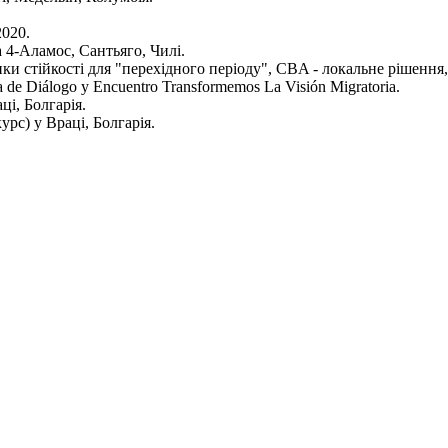
2020.
а 4-Аламос, Сантьяго, Чилі.
ики стійкості для "перехідного періоду", CBA - локальне рішення,
a de Diálogo y Encuentro Transformemos La Visión Migratoria.
ці, Болгарія.
рс) у Враці, Болгарія.