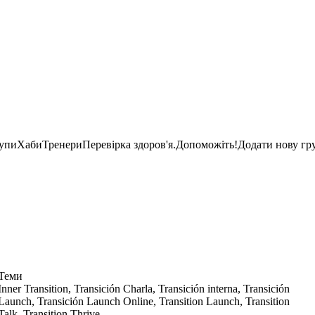
рупи
Хаби
Тренери
Перевірка здоров'я.
Допоможіть!
Додати нову гр
Теми
Inner Transition, Transición Charla, Transición interna, Transición
Launch, Transición Launch Online, Transition Launch, Transition
Talk, Transition Thrive