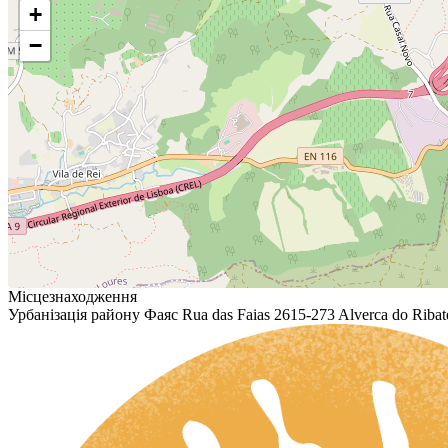
+
−
Місцезнаходження
Урбанізація району Фаяс Rua das Faias 2615-273 Alverca do Ribate