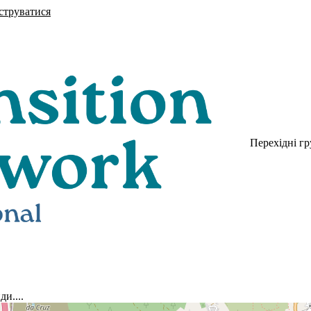
струватися
Перехідні г
и....