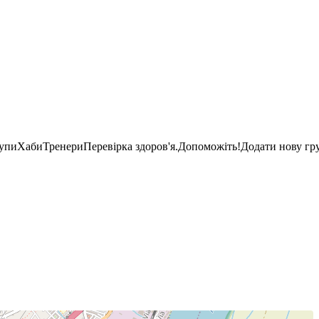
рупи
Хаби
Тренери
Перевірка здоров'я.
Допоможіть!
Додати нову гр