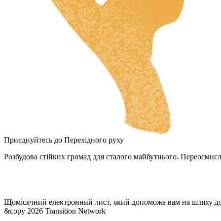
ZH
RU
NL
DA
FI
HU
JA
SV
IT
Приєднуйтесь до Перехідного руху
DE
Розбудова стійких громад для сталого майбутнього. Переосмисл
ES
ES_MX
Щомісячний електронний лист, який допоможе вам на шляху д
ES_CO
&copy 2026 Transition Network
FR