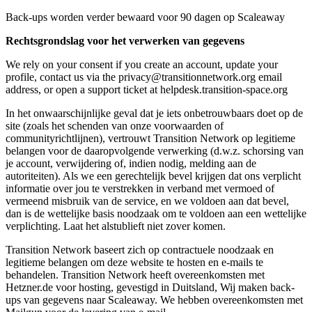
Back-ups worden verder bewaard voor 90 dagen op Scaleaway
Rechtsgrondslag voor het verwerken van gegevens
We rely on your consent if you create an account, update your
profile, contact us via the privacy@transitionnetwork.org email
address, or open a support ticket at helpdesk.transition-space.org
In het onwaarschijnlijke geval dat je iets onbetrouwbaars doet op de
site (zoals het schenden van onze voorwaarden of
communityrichtlijnen), vertrouwt Transition Network op legitieme
belangen voor de daaropvolgende verwerking (d.w.z. schorsing van
je account, verwijdering of, indien nodig, melding aan de
autoriteiten). Als we een gerechtelijk bevel krijgen dat ons verplicht
informatie over jou te verstrekken in verband met vermoed of
vermeend misbruik van de service, en we voldoen aan dat bevel,
dan is de wettelijke basis noodzaak om te voldoen aan een wettelijke
verplichting. Laat het alstublieft niet zover komen.
Transition Network baseert zich op contractuele noodzaak en
legitieme belangen om deze website te hosten en e-mails te
behandelen. Transition Network heeft overeenkomsten met
Hetzner.de voor hosting, gevestigd in Duitsland, Wij maken back-
ups van gegevens naar Scaleaway. We hebben overeenkomsten met