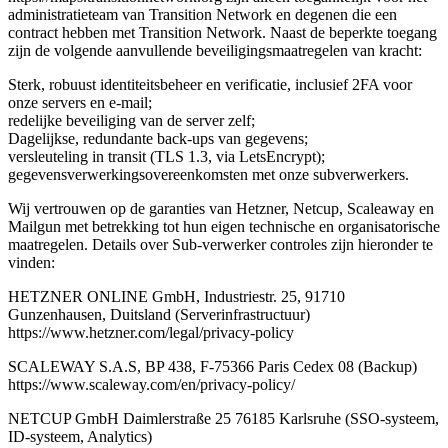
administratieteam van Transition Network en degenen die een
contract hebben met Transition Network. Naast de beperkte toegang
zijn de volgende aanvullende beveiligingsmaatregelen van kracht:
Sterk, robuust identiteitsbeheer en verificatie, inclusief 2FA voor
onze servers en e-mail;
redelijke beveiliging van de server zelf;
Dagelijkse, redundante back-ups van gegevens;
versleuteling in transit (TLS 1.3, via LetsEncrypt);
gegevensverwerkingsovereenkomsten met onze subverwerkers.
Wij vertrouwen op de garanties van Hetzner, Netcup, Scaleaway en
Mailgun met betrekking tot hun eigen technische en organisatorische
maatregelen. Details over Sub-verwerker controles zijn hieronder te
vinden:
HETZNER ONLINE GmbH, Industriestr. 25, 91710
Gunzenhausen, Duitsland (Serverinfrastructuur)
https://www.hetzner.com/legal/privacy-policy
SCALEWAY S.A.S, BP 438, F-75366 Paris Cedex 08 (Backup)
https://www.scaleway.com/en/privacy-policy/
NETCUP GmbH Daimlerstraße 25 76185 Karlsruhe (SSO-systeem,
ID-systeem, Analytics)