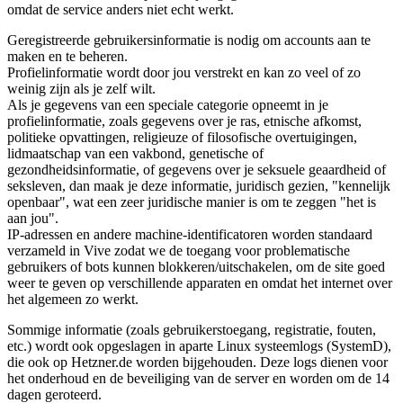
omdat de service anders niet echt werkt.
Geregistreerde gebruikersinformatie is nodig om accounts aan te
maken en te beheren.
Profielinformatie wordt door jou verstrekt en kan zo veel of zo
weinig zijn als je zelf wilt.
Als je gegevens van een speciale categorie opneemt in je
profielinformatie, zoals gegevens over je ras, etnische afkomst,
politieke opvattingen, religieuze of filosofische overtuigingen,
lidmaatschap van een vakbond, genetische of
gezondheidsinformatie, of gegevens over je seksuele geaardheid of
seksleven, dan maak je deze informatie, juridisch gezien, "kennelijk
openbaar", wat een zeer juridische manier is om te zeggen "het is
aan jou".
IP-adressen en andere machine-identificatoren worden standaard
verzameld in Vive zodat we de toegang voor problematische
gebruikers of bots kunnen blokkeren/uitschakelen, om de site goed
weer te geven op verschillende apparaten en omdat het internet over
het algemeen zo werkt.
Sommige informatie (zoals gebruikerstoegang, registratie, fouten,
etc.) wordt ook opgeslagen in aparte Linux systeemlogs (SystemD),
die ook op Hetzner.de worden bijgehouden. Deze logs dienen voor
het onderhoud en de beveiliging van de server en worden om de 14
dagen geroteerd.