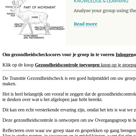
Om gezondheidscheckscores voor je groep in te voeren
Inloggen
Klik op de knop
Gezondheidscontrole toevoegen
knop op je groeps
De Transitie Gezondheidscheck is een goed hulpmiddel om uw groep te
maken.
Het is heel belangrijk om vooraf te zeggen dat de gezondheidscontrole
te denken over wat u het afgelopen jaar hebt bereikt.
Dit kan een echt versterkende ervaring zijn, omdat het iets is wat w
Deze gezondheidscontrole is ontworpen om uw Overgangsgroep te h
Reflecteren over waar uw groep staat en gesprekken op gang brengen
Vier je sterke punten, je successen en je mislukkingen, want dat zijn 