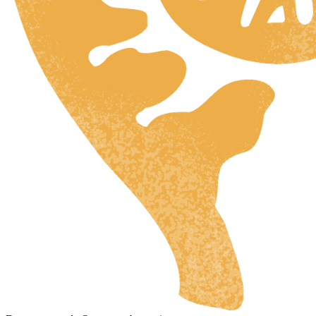
HR
ZH
RU
UK
DA
FI
HU
JA
SV
IT