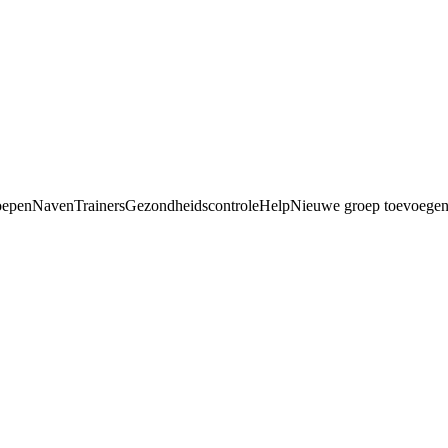
oepen
Naven
Trainers
Gezondheidscontrole
Help
Nieuwe groep toevoege