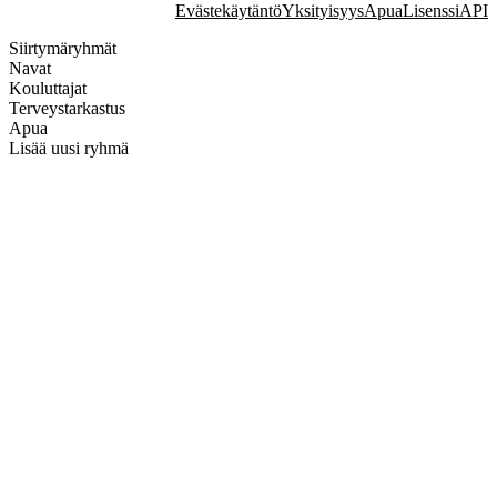
Evästekäytäntö
Yksityisyys
Apua
Lisenssi
API
Siirtymäryhmät
Navat
Kouluttajat
Terveystarkastus
Apua
Lisää uusi ryhmä