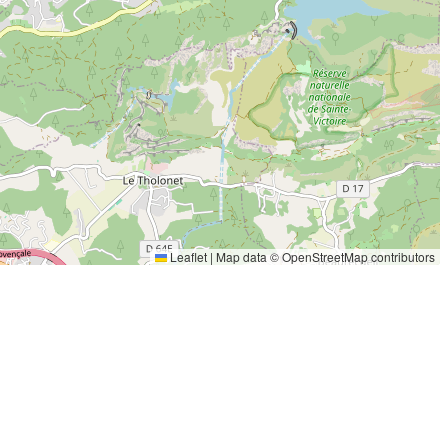
Leaflet
|
Map data ©
OpenStreetMap
contributors