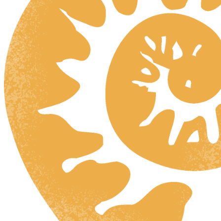
HR
ZH