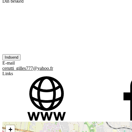
Din besked
E-mail
cerutti_gilles777@yahoo.fr
Links
+