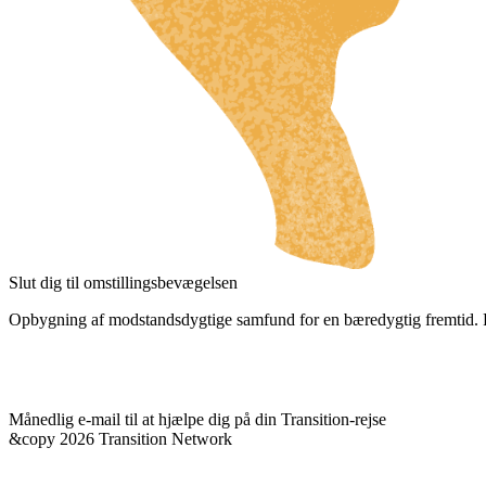
RU
UK
NL
FI
HU
JA
SV
IT
Slut dig til omstillingsbevægelsen
DE
Opbygning af modstandsdygtige samfund for en bæredygtig fremtid. F
ES
ES_MX
Månedlig e-mail til at hjælpe dig på din Transition-rejse
ES_CO
&copy 2026 Transition Network
FR