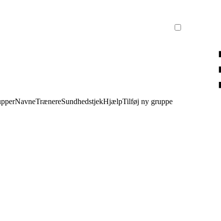
upper
Navne
Trænere
Sundhedstjek
Hjælp
Tilføj ny gruppe