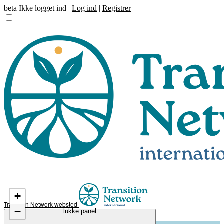
beta
Ikke logget ind |
Log ind
|
Registrer
+
Transiton Network websted
−
lukke panel