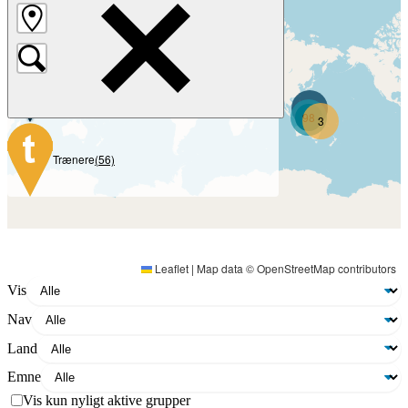
Grupper
(965)
674
193
Navne
(19)
17
52
2
98
3
Trænere
(56)
Leaflet
|
Map data ©
OpenStreetMap
contributors
Vis
Nav
Land
Emne
Vis kun nyligt aktive grupper