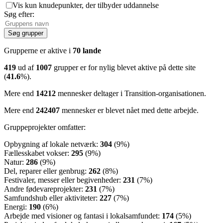
Vis kun knudepunkter, der tilbyder uddannelse
Søg efter:
Grupperne er aktive i
70 lande
419
ud af
1007
grupper er for nylig blevet aktive på dette site
(
41.6
%).
Mere end
14212
mennesker deltager i Transition-organisationen.
Mere end
242407
mennesker er blevet nået med dette arbejde.
Gruppeprojekter omfatter:
Opbygning af lokale netværk:
304
(9%)
Fællesskabet vokser:
295
(9%)
Natur:
286
(9%)
Del, reparer eller genbrug:
262
(8%)
Festivaler, messer eller begivenheder:
231
(7%)
Andre fødevareprojekter:
231
(7%)
Samfundshub eller aktiviteter:
227
(7%)
Energi:
190
(6%)
Arbejde med visioner og fantasi i lokalsamfundet:
174
(5%)