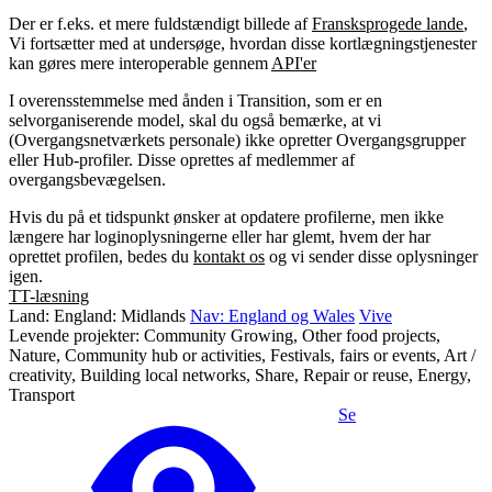
Der er f.eks. et mere fuldstændigt billede af
Fransksprogede lande
,
Vi fortsætter med at undersøge, hvordan disse kortlægningstjenester
kan gøres mere interoperable gennem
API'er
I overensstemmelse med ånden i Transition, som er en
selvorganiserende model, skal du også bemærke, at vi
(Overgangsnetværkets personale) ikke opretter Overgangsgrupper
eller Hub-profiler. Disse oprettes af medlemmer af
overgangsbevægelsen.
Hvis du på et tidspunkt ønsker at opdatere profilerne, men ikke
længere har loginoplysningerne eller har glemt, hvem der har
oprettet profilen, bedes du
kontakt os
og vi sender disse oplysninger
igen.
TT-læsning
Land: England: Midlands
Nav: England og Wales
Vive
Levende projekter: Community Growing, Other food projects,
Nature, Community hub or activities, Festivals, fairs or events, Art /
creativity, Building local networks, Share, Repair or reuse, Energy,
Transport
Se