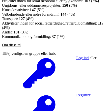
Projekter inden for lokal økonomi eller ny økonomi:
167
(5%)
Ungdoms- eller uddannelsesprojekter:
150
(5%)
Kunst/kreativitet:
147
(5%)
Velbefindende eller indre forandring:
144
(4%)
Transport:
127
(4%)
Aktiviteter inden for social retfærdighed/retfærdig omstilling:
117
(4%)
Andet:
101
(3%)
Kommunikation og formidling:
37
(1%)
Om disse tal
Tilføj venligst en gruppe eller hub:
Log ind
eller
Registrer