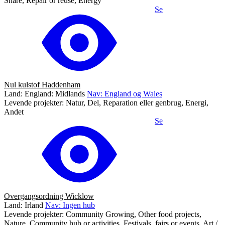
Share, Repair or reuse, Energy
Se
Nul kulstof Haddenham
Land: England: Midlands
Nav: England og Wales
Levende projekter: Natur, Del, Reparation eller genbrug, Energi,
Andet
Se
Overgangsordning Wicklow
Land: Irland
Nav: Ingen hub
Levende projekter: Community Growing, Other food projects,
Nature, Community hub or activities, Festivals, fairs or events, Art /